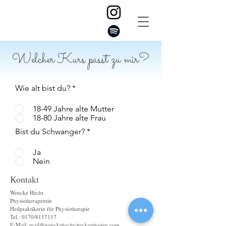
Welcher Kurs passt zu mir?
Wie alt bist du?
*
18-49 Jahre alte Mutter
18-80 Jahre alte Frau
Bist du Schwanger?
*
Ja
Nein
Kontakt
Wencke Hecht
Physiotherapeutin
Heilpraktikerin für Physiotherapie
Tel.: 0170/8117117
E-Mail:
mail@wenckehecht-beckenboden.com